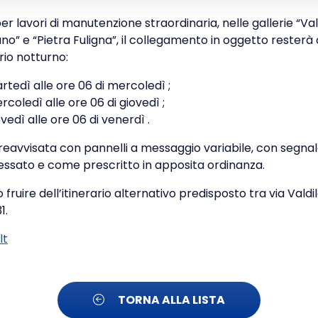
r lavori di manutenzione straordinaria, nelle gallerie “Val
no” e “Pietra Fuligna”, il collegamento in oggetto resterà 
rio notturno:
artedì alle ore 06 di mercoledì ;
ercoledì alle ore 06 di giovedì ;
ovedì alle ore 06 di venerdì .
preavvisata con pannelli a messaggio variabile, con segn
teressato e come prescritto in apposita ordinanza.
 fruire dell’itinerario alternativo predisposto tra via Valdil
1.
lt
TORNA ALLA LISTA