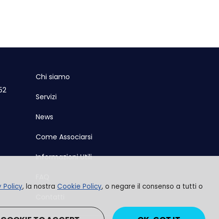
Chi siamo
52
Servizi
News
Come Associarsi
Informazioni Utili
FAQ
y Policy
, la nostra
Cookie Policy
, o negare il consenso a tutti o
Contatti