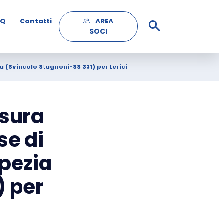
AQ
Contatti
AREA
SOCI
a (Svincolo Stagnoni-SS 331) per Lerici
usura
se di
Spezia
) per