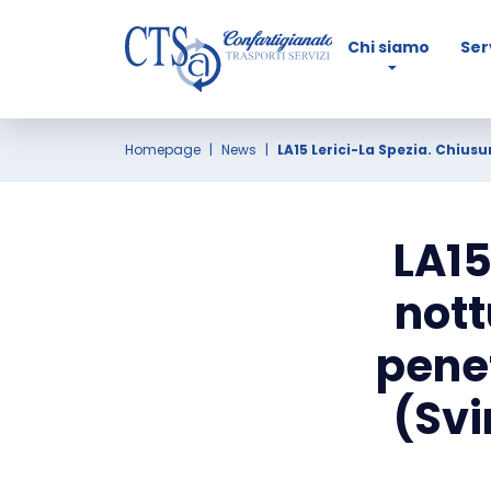
Chi siamo
Ser
Homepage
News
LA15 Lerici-La Spezia. Chius
LA15
nott
penet
(Svi