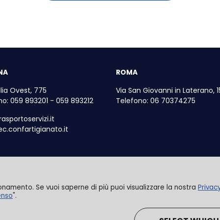
NA
ROMA
lia Ovest, 775
Via San Giovanni in Laterano, 1
no: 059 893201 - 059 893212
Telefono: 06 70374275
asportoservizi.it
c.confartigianato.it
ionamento. Se vuoi saperne di più puoi visualizzare la nostra
Privac
enso
".