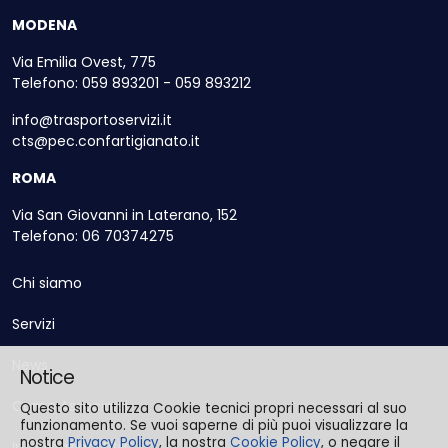
MODENA
Via Emilia Ovest, 775
Telefono: 059 893201 - 059 893212
info@trasportoservizi.it
cts@pec.confartigianato.it
ROMA
Via San Giovanni in Laterano, 152
Telefono: 06 70374275
Chi siamo
Servizi
News
Notice
Come Associarsi
Questo sito utilizza Cookie tecnici propri necessari al suo
funzionamento. Se vuoi saperne di più puoi visualizzare la
nostra
Privacy Policy
, la nostra
Cookie Policy
, o negare il
Informazioni Utili