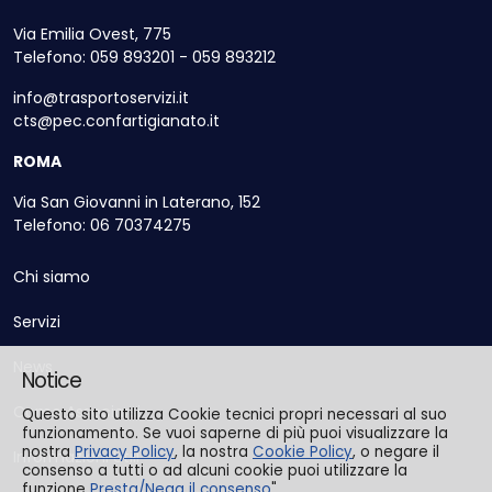
Via Emilia Ovest, 775
Telefono: 059 893201 - 059 893212
info@trasportoservizi.it
cts@pec.confartigianato.it
ROMA
Via San Giovanni in Laterano, 152
Telefono: 06 70374275
Chi siamo
Servizi
News
Notice
Come Associarsi
Questo sito utilizza Cookie tecnici propri necessari al suo
funzionamento. Se vuoi saperne di più puoi visualizzare la
nostra
Privacy Policy
, la nostra
Cookie Policy
, o negare il
Informazioni Utili
consenso a tutti o ad alcuni cookie puoi utilizzare la
funzione
Presta/Nega il consenso
".