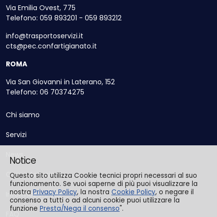
Via Emilia Ovest, 775
Telefono: 059 893201 - 059 893212
info@trasportoservizi.it
cts@pec.confartigianato.it
ROMA
Via San Giovanni in Laterano, 152
Telefono: 06 70374275
Chi siamo
Servizi
News
Notice
Come Associarsi
Questo sito utilizza Cookie tecnici propri necessari al suo
funzionamento. Se vuoi saperne di più puoi visualizzare la
nostra
Privacy Policy
, la nostra
Cookie Policy
, o negare il
Informazioni Utili
consenso a tutti o ad alcuni cookie puoi utilizzare la
funzione
Presta/Nega il consenso
".
FAQ