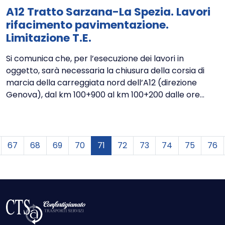
A12 Tratto Sarzana-La Spezia. Lavori
rifacimento pavimentazione.
Limitazione T.E.
Si comunica che, per l’esecuzione dei lavori in
oggetto, sarà necessaria la chiusura della corsia di
marcia della carreggiata nord dell’A12 (direzione
Genova), dal km 100+900 al km 100+200 dalle ore...
recedente
67
68
69
70
71
72
73
74
75
76